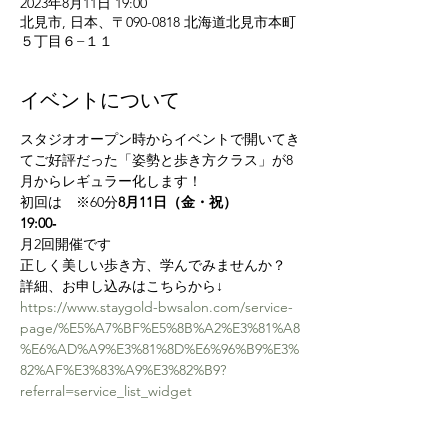
2023年8月11日 19:00
北見市, 日本、〒090-0818 北海道北見市本町
５丁目６−１１
イベントについて
スタジオオープン時からイベントで開いてき
てご好評だった「姿勢と歩き方クラス」が8
月からレギュラー化します！
初回は　
※60分
8月11日（金・祝）　
19:00‐　
月2回開催です
正しく美しい歩き方、学んでみませんか？
詳細、お申し込みはこちらから↓
https://www.staygold-bwsalon.com/service-
page/%E5%A7%BF%E5%8B%A2%E3%81%A8
%E6%AD%A9%E3%81%8D%E6%96%B9%E3%
82%AF%E3%83%A9%E3%82%B9?
referral=service_list_widget