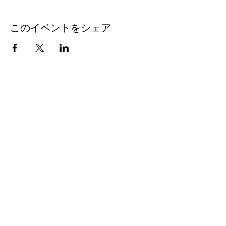
このイベントをシェア
​✉
support@shiori-fujisawa.com
トップへ戻る
© 2019 Shiori Fujisawa - ジャイロトニック®｜藤澤しおり｜