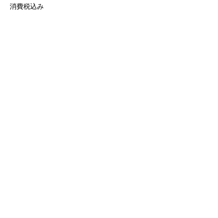
消費税込み
このイベントをシェア
​✉
support@shiori-fujisawa.com